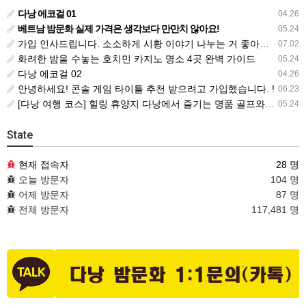
다낭 에코걸 01
04.26
베트남 밤문화 실제 가격은 생각보다 만만치 않아요!
05.24
가입 인사드립니다. 소소하게 시황 이야기 나누는 거 좋아해요. !!
07.02
화려한 밤을 수놓는 호치민 카지노 명소 4곳 완벽 가이드
05.24
다낭 에코걸 02
04.26
안녕하세요! 콘솔 게임 타이틀 추천 받으려고 가입했습니다. !
06.23
[다낭 여행 코스] 힐링 휴양지 다낭에서 즐기는 명품 골프와 마사지 총정리
05.24
State
현재 접속자
28 명
오늘 방문자
104 명
어제 방문자
87 명
전체 방문자
117,481 명