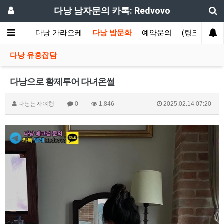
다낭 남자문의 카톡: Redvovo
 에코걸
다낭 가라오케
다낭 밤문화
예약문의
(링크)카톡1
다낭 유흥잡담
다낭으로 황제투어 다녀온썰
다낭남자여행
0
1,846
2025.02.14 07:20