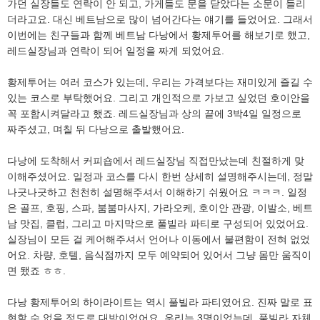
가던 실장들도 연락이 안 되고, 가게들도 문을 닫았다는 소문이 들리
더라고요. 대신 베트남으로 많이 넘어간다는 얘기를 들었어요. 그래서
이번에는 친구들과 함께 베트남 다낭에서 황제투어를 해보기로 했고,
레드실장님과 연락이 되어 일정을 짜게 되었어요.
황제투어는 여러 코스가 있는데, 우리는 가격보다는 재미있게 즐길 수
있는 코스로 부탁했어요. 그리고 개인적으로 가보고 싶었던 호이안을
꼭 포함시켜달라고 했죠. 레드실장님과 상의 끝에 3박4일 일정으로
짜주셨고, 며칠 뒤 다낭으로 출발했어요.
다낭에 도착해서 커피숍에서 레드실장님 직접만났는데 친절하게 맞
이해주셨어요. 일정과 코스를 다시 한번 상세히 설명해주시는데, 정말
나긋나긋하고 천천히 설명해주셔서 이해하기 쉬웠어요 ㅋㅋㅋ. 일정
은 골프, 호핑, 스파, 붐붐마사지, 가라오케, 호이안 관광, 이발소, 베트
남 맛집, 클럽, 그리고 마지막으로 풀빌라 파티로 구성되어 있었어요.
실장님이 모든 걸 케어해주셔서 언어나 이동에서 불편함이 전혀 없었
어요. 차량, 호텔, 음식점까지 모두 예약되어 있어서 그냥 몸만 움직이
면 됐죠 ㅎㅎ.
다낭 황제투어의 하이라이트는 역시 풀빌라 파티였어요. 진짜 말로 표
현할 수 없을 정도로 대박이었어요. 우리는 3명이었는데, 풀빌라 자체