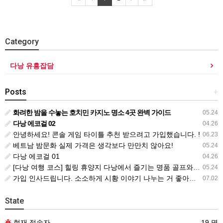
Category
다낭 유흥잡담
Posts
+
화려한 밤을 수놓는 호치민 카지노 명소 4곳 완벽 가이드
05.24
다낭 에코걸 02
04.26
안녕하세요! 콘솔 게임 타이틀 추천 받으려고 가입했습니다. !
06.23
베트남 밤문화 실제 가격은 생각보다 만만치 않아요!
05.24
다낭 에코걸 01
04.26
[다낭 여행 코스] 힐링 휴양지 다낭에서 즐기는 명품 골프와 마사지 총정리
05.24
가입 인사드립니다. 소소하게 시황 이야기 나누는 거 좋아해요. !!
07.02
State
현재 접속자
19 명