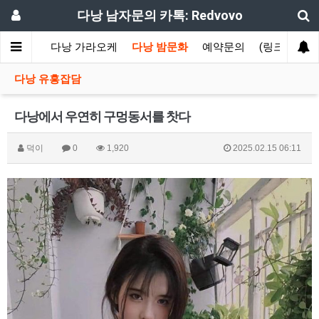
다낭 남자문의 카톡: Redvovo
 에코걸
다낭 가라오케
다낭 밤문화
예약문의
(링크)카톡1
다낭 유흥잡담
다낭에서 우연히 구멍동서를 찻다
덕이
0
1,920
2025.02.15 06:11