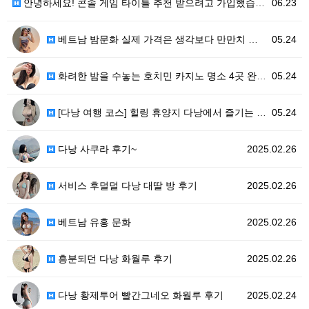
안녕하세요! 콘솔 게임 타이틀 추천 받으려고 가입했습니…
06.23
베트남 밤문화 실제 가격은 생각보다 만만치 않아요!
05.24
화려한 밤을 수놓는 호치민 카지노 명소 4곳 완벽 가이…
05.24
[다낭 여행 코스] 힐링 휴양지 다낭에서 즐기는 명품 …
05.24
다낭 사쿠라 후기~
2025.02.26
서비스 후덜덜 다낭 대딸 방 후기
2025.02.26
베트남 유흥 문화
2025.02.26
흥분되던 다낭 화월루 후기
2025.02.26
다낭 황제투어 빨간그네오 화월루 후기
2025.02.24