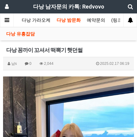
다낭 남자문의 카톡: Redvovo
 에코걸
다낭 가라오케
다낭 밤문화
예약문의
(링크)카톡1
다낭 유흥잡담
다낭 꽁까이 꼬셔서 떡뽁기 햇던썰
남s
0
2,044
2025.02.17 06:19