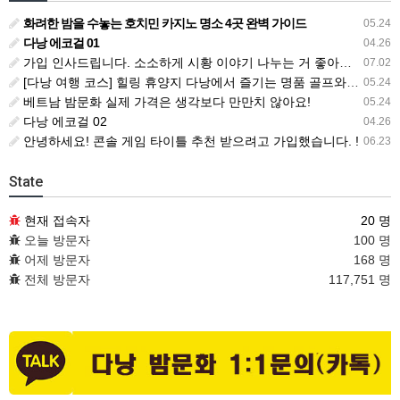
화려한 밤을 수놓는 호치민 카지노 명소 4곳 완벽 가이드
05.24
다낭 에코걸 01
04.26
가입 인사드립니다. 소소하게 시황 이야기 나누는 거 좋아해요. !!
07.02
[다낭 여행 코스] 힐링 휴양지 다낭에서 즐기는 명품 골프와 마사지 총정리
05.24
베트남 밤문화 실제 가격은 생각보다 만만치 않아요!
05.24
다낭 에코걸 02
04.26
안녕하세요! 콘솔 게임 타이틀 추천 받으려고 가입했습니다. !
06.23
State
현재 접속자
20 명
오늘 방문자
100 명
어제 방문자
168 명
전체 방문자
117,751 명