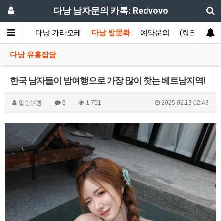
다낭 남자문의 카톡: Redvovo
 에코걸
다낭 가라오케
다낭 밤문화
예약문의
(링크)카톡1
다낭 유흥잡담
한국 남자들이 밤여행으로 가장 많이 찻는 베트남지역!
힐링여행
0
1,751
2025.02.13 02:43