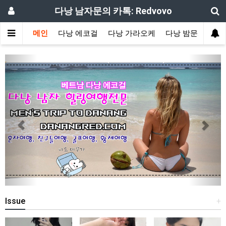
다낭 남자문의 카톡: Redvovo
메인
다낭 에코걸
다낭 가라오케
다낭 밤문화
예
Previous
Next
Issue
+