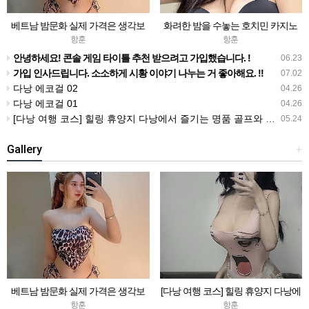
베트남 밤문화 실제 가격은 생각보
화려한 밤을 수놓는 호치민 카지노
다 만만치 않아요!
명소 4곳 완벽 가이드
항훈
항훈
안녕하세요! 콘솔 게임 타이틀 추천 받으려고 가입했습니다. !
06.23
가입 인사드립니다. 소소하게 시황 이야기 나누는 거 좋아해요. !!
07.02
다낭 에코걸 02
04.26
다낭 에코걸 01
04.26
[다낭 여행 코스] 힐링 휴양지 다낭에서 즐기는 명품 골프와 마사지 총정리
05.24
Gallery
+
베트남 밤문화 실제 가격은 생각보
[다낭 여행 코스] 힐링 휴양지 다낭에
다 만만치 않아요!
서 즐기는 명품 골프와 마사지 총정
항훈
항훈