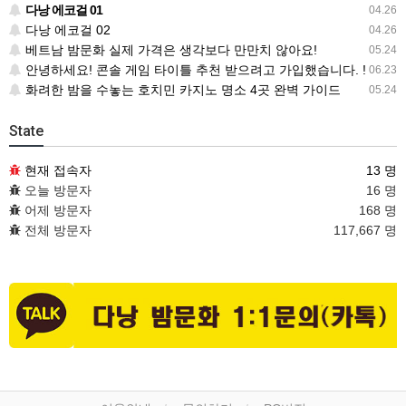
다낭 에코걸 01
04.26
다낭 에코걸 02
04.26
베트남 밤문화 실제 가격은 생각보다 만만치 않아요!
05.24
안녕하세요! 콘솔 게임 타이틀 추천 받으려고 가입했습니다. !
06.23
화려한 밤을 수놓는 호치민 카지노 명소 4곳 완벽 가이드
05.24
State
현재 접속자
13 명
오늘 방문자
16 명
어제 방문자
168 명
전체 방문자
117,667 명