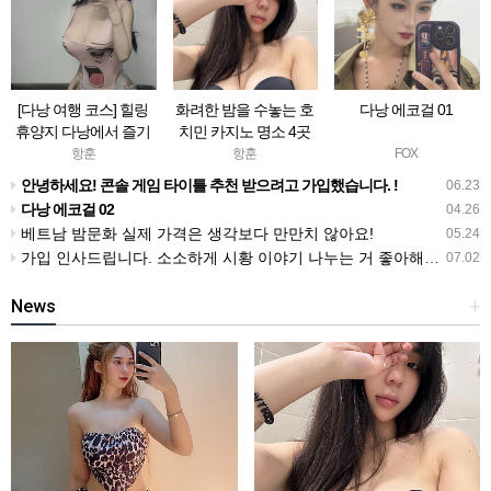
[다낭 여행 코스] 힐링
화려한 밤을 수놓는 호
다낭 에코걸 01
휴양지 다낭에서 즐기
치민 카지노 명소 4곳
는 명품 골프와 마사지
완벽 가이드
항훈
항훈
FOX
총정리
안녕하세요! 콘솔 게임 타이틀 추천 받으려고 가입했습니다. !
06.23
다낭 에코걸 02
04.26
베트남 밤문화 실제 가격은 생각보다 만만치 않아요!
05.24
가입 인사드립니다. 소소하게 시황 이야기 나누는 거 좋아해요. !!
07.02
News
+