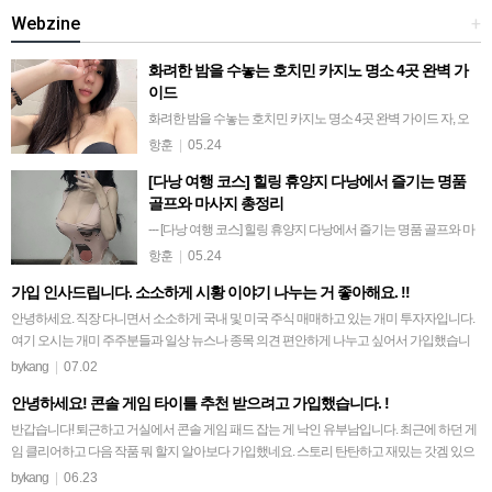
Webzine
+
화려한 밤을 수놓는 호치민 카지노 명소 4곳 완벽 가
이드
화려한 밤을 수놓는 호치민 카지노 명소 4곳 완벽 가이드 자, 오
늘은 여러분을 위해 조금 특별한 주제를 들고 왔습니다. 베트남
항훈
|
05.24
은 골프나 마사지뿐만 아니라 카지노로도 참 훌륭한 여행지라는
[다낭 여행 코스] 힐링 휴양지 다낭에서 즐기는 명품
사실, 알고 계셨나요? 베트남…
골프와 마사지 총정리
--- [다낭 여행 코스] 힐링 휴양지 다낭에서 즐기는 명품 골프와 마
사지 총정리 안녕하세요. 이웃님들. 다들 일상에서 벗어나 온전
항훈
|
05.24
한 휴식을 꿈꾸실 때 어디가 가장 먼저 떠오르시나요? 저는 최근
가입 인사드립니다. 소소하게 시황 이야기 나누는 거 좋아해요. !!
번잡한 도심을 떠나 …
안녕하세요. 직장 다니면서 소소하게 국내 및 미국 주식 매매하고 있는 개미 투자자입니다.
여기 오시는 개미 주주분들과 일상 뉴스나 종목 의견 편안하게 나누고 싶어서 가입했습니
다. 늘 빨간불 켜지시길 응원합니다! 행복…
bykang
|
07.02
안녕하세요! 콘솔 게임 타이틀 추천 받으려고 가입했습니다. !
반갑습니다! 퇴근하고 거실에서 콘솔 게임 패드 잡는 게 낙인 유부남입니다. 최근에 하던 게
임 클리어하고 다음 작품 뭐 할지 알아보다 가입했네요. 스토리 탄탄하고 재밌는 갓겜 있으
면 추천 많이 부탁드려요! 좋은 하루 …
bykang
|
06.23