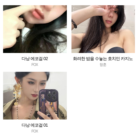
리
다낭 에코걸 02
화려한 밤을 수놓는 호치민 카지노
명소 4곳 완벽 가이드
FOX
항훈
다낭 에코걸 01
FOX